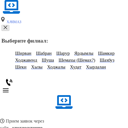
ХАЧМАЗ
Выберите филиал:
Ширван
Шабран
Шарур
Ярдымлы
Шамкир
Ходжавенд
Шуша
Шемахы (Шемах?)
Шахбуз
Шеки
Хызы
Ходжалы
Худат
Хырдалан
Прием заявок через
сайт -
круглосуточно