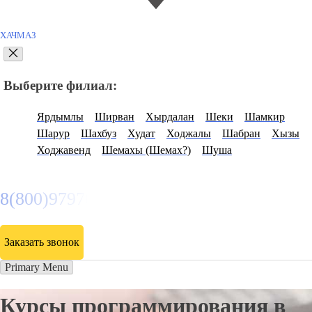
ХАЧМАЗ
Выберите филиал:
Ярдымлы
Ширван
Хырдалан
Шеки
Шамкир
Шарур
Шахбуз
Худат
Ходжалы
Шабран
Хызы
Ходжавенд
Шемахы (Шемах?)
Шуша
8(800)9797043
Заказать звонок
Primary Menu
Курсы программирования в