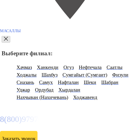
МАСАЛЛЫ
Выберите филиал:
Хачмаз
Ханкенди
Огуз
Нефтечала
Саатлы
Ходжалы
Шахбуз
Сумгайыт (Сумгаит)
Физули
Сиазань
Самух
Нафталан
Шеки
Шабран
Уджар
Ордубад
Хырдалан
Нахчыван (Нахичевань)
Ходжавенд
8(800)9797043
Заказать звонок