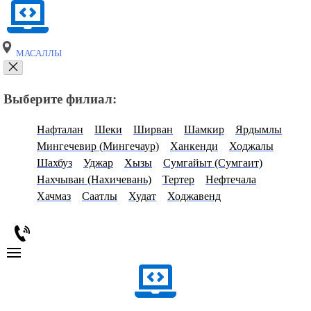
МАСАЛЛЫ
Выберите филиал:
Нафталан
Шеки
Ширван
Шамкир
Ярдымлы
Мингечевир (Мингечаур)
Ханкенди
Ходжалы
Шахбуз
Уджар
Хызы
Сумгайыт (Сумгаит)
Нахчыван (Нахичевань)
Тертер
Нефтечала
Хачмаз
Саатлы
Худат
Ходжавенд