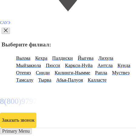
САУЭ
Выберите филиал:
Выхма
Кехра
Палдиски
Йыгева
Лихула
Мыйзакюла
Пюсси
Каркси-Нуйа
Антсла
Кунда
Отепяэ
Синди
Килинги-Нымме
Рапла
Муствеэ
Тамсалу
Тырва
Абья-Палуоя
Калласте
8(800)9797043
Заказать звонок
Primary Menu