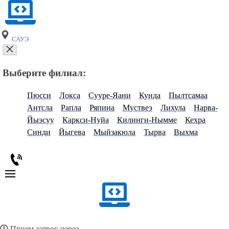
САУЭ
Выберите филиал:
Пюсси
Локса
Сууре-Яани
Кунда
Пылтсамаа
Антсла
Рапла
Ряпина
Муствеэ
Лихула
Нарва-
Йыэсуу
Каркси-Нуйа
Килинги-Нымме
Кехра
Синди
Йыгева
Мыйзакюла
Тырва
Выхма
Прием заявок через