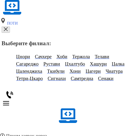
ПОТИ
Выберите филиал:
Цнори
Сачхере
Хоби
Тержола
Телави
Сагареджо
Рустави
Цхалтубо
Хашури
Цалка
Цаленджиха
Ткибули
Хони
Цагери
Чиатура
Тетри-Цкаро
Сигнахи
Самтредиа
Сенаки
Прием заявок через