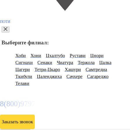
ПОТИ
Выберите филиал:
Хоби
Хони
Цхалтубо
Рустави
Цнори
Сигнахи
Сенаки
Чиатура
Тержола
Цалка
Цагери
Тетри-Цкаро
Хашури
Самтредиа
Ткибули
Цаленджиха
Сачхере
Сагареджо
Телави
8(800)9797043
Заказать звонок