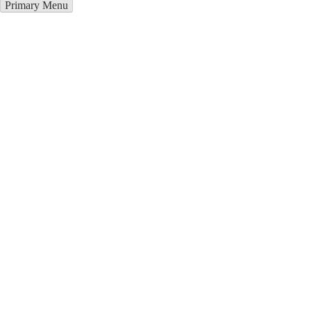
Primary Menu
Курсы программирования в
Поти
Отправьте заявку в период действия акции!
и получите бонус.