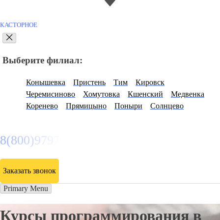
КАСТОРНОЕ
Выберите филиал:
Конышевка
Пристень
Тим
Кировск
Черемисиново
Хомутовка
Кшенский
Медвенка
Коренево
Прямицыно
Поныри
Солнцево
8(800)9797043
Заказать звонок
Primary Menu
Курсы программирования в