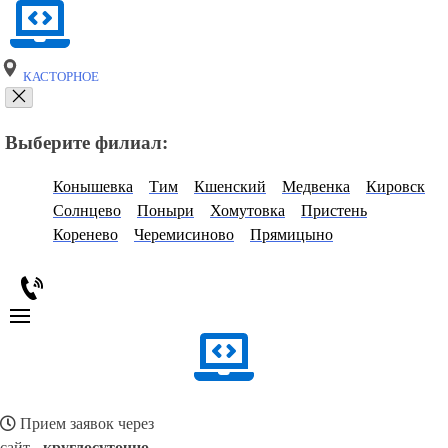
КАСТОРНОЕ
Выберите филиал:
Конышевка
Тим
Кшенский
Медвенка
Кировск
Солнцево
Поныри
Хомутовка
Пристень
Коренево
Черемисиново
Прямицыно
Прием заявок через
сайт -
круглосуточно