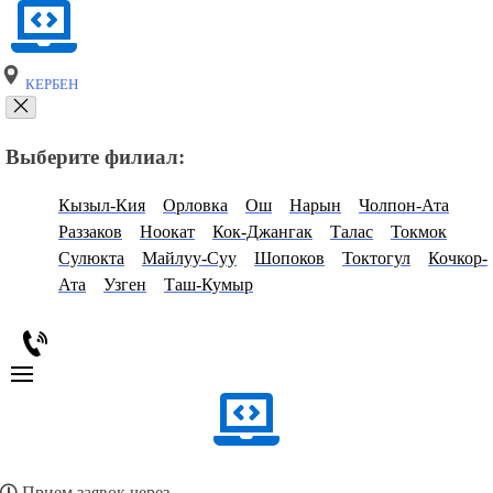
КЕРБЕН
Выберите филиал:
Кызыл-Кия
Орловка
Ош
Нарын
Чолпон-Ата
Раззаков
Ноокат
Кок-Джангак
Талас
Токмок
Сулюкта
Майлуу-Суу
Шопоков
Токтогул
Кочкор-
Ата
Узген
Таш-Кумыр
Прием заявок через