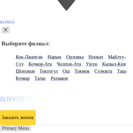
КЕРБЕН
Выберите филиал:
Кок-Джангак
Нарын
Орловка
Ноокат
Майлуу-
Суу
Кочкор-Ата
Чолпон-Ата
Узген
Кызыл-Кия
Шопоков
Токтогул
Ош
Токмок
Сулюкта
Таш-
Кумыр
Талас
Раззаков
8(800)9797043
Заказать звонок
Primary Menu