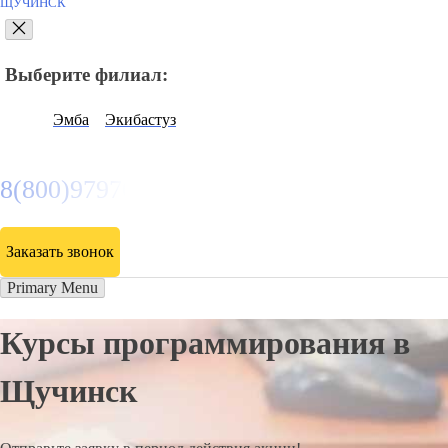
ЩУЧИНСК
Выберите филиал:
Эмба
Экибастуз
8(800)9797043
Заказать звонок
Primary Menu
Курсы программирования в
Щучинск