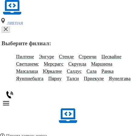
ЛИЕПАЯ
Выберите филиал:
Пилтене
Энгуре
Стенде
Стренчи
Цесвайне
Светциемс
Мерсрагс
Скрунда
Марциена
Мазсалаца
Юркалне
Салдус
Сала
Ранка
Яунпиебалга
Пярну
Талси
Приекуле
Яунелгава
Прием заявок через