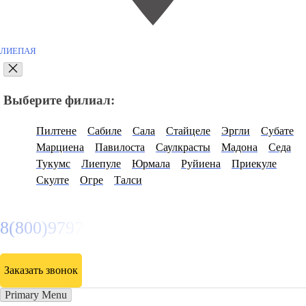
ЛИЕПАЯ
Выберите филиал:
Пилтене
Сабиле
Сала
Стайцеле
Эргли
Субате
Марциена
Павилоста
Саулкрасты
Мадона
Седа
Тукумс
Лиепуле
Юрмала
Руйиена
Приекуле
Скулте
Огре
Талси
8(800)9797043
Заказать звонок
Primary Menu