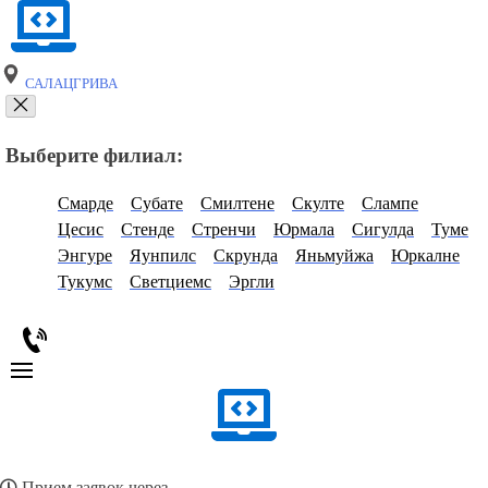
САЛАЦГРИВА
Выберите филиал:
Смарде
Субате
Смилтене
Скулте
Слампе
Цесис
Стенде
Стренчи
Юрмала
Сигулда
Туме
Энгуре
Яунпилс
Скрунда
Яньмуйжа
Юркалне
Тукумс
Светциемс
Эргли
Прием заявок через