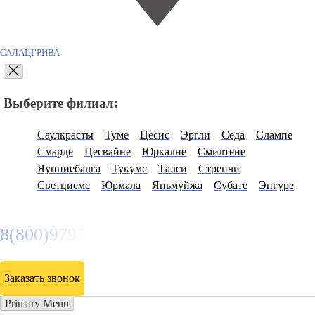
САЛАЦГРИВА
Выберите филиал:
Саулкрасты
Туме
Цесис
Эргли
Седа
Слампе
Смарде
Цесвайне
Юркалне
Смилтене
Яунпиебалга
Тукумс
Талси
Стренчи
Светциемс
Юрмала
Яньмуйжа
Субате
Энгуре
8(800)9797043
Заказать звонок
Primary Menu