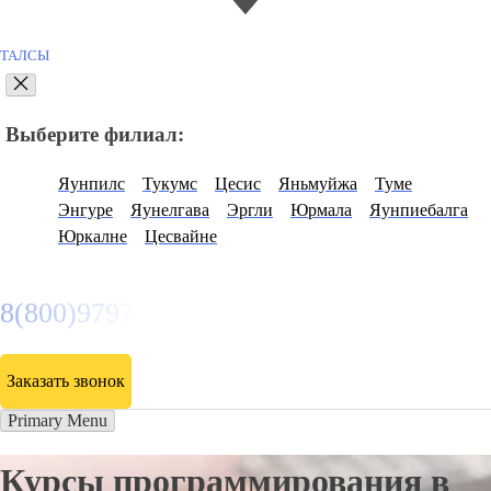
ТАЛСЫ
Выберите филиал:
Яунпилс
Тукумс
Цесис
Яньмуйжа
Туме
Энгуре
Яунелгава
Эргли
Юрмала
Яунпиебалга
Юркалне
Цесвайне
8(800)9797043
Заказать звонок
Primary Menu
Курсы программирования в