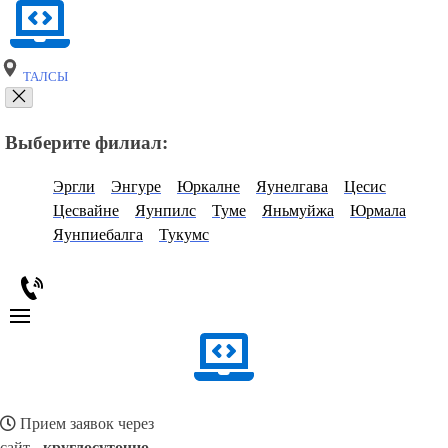
ТАЛСЫ
Выберите филиал:
Эргли
Энгуре
Юркалне
Яунелгава
Цесис
Цесвайне
Яунпилс
Туме
Яньмуйжа
Юрмала
Яунпиебалга
Тукумс
Прием заявок через
сайт -
круглосуточно