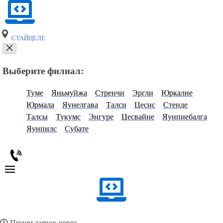
СТАЙЦЕЛЕ
Выберите филиал:
Туме
Яньмуйжа
Стренчи
Эргли
Юркалне
Юрмала
Яунелгава
Талси
Цесис
Стенде
Талсы
Тукумс
Энгуре
Цесвайне
Яунпиебалга
Яунпилс
Субате
Прием заявок через