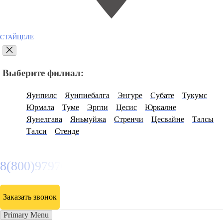
СТАЙЦЕЛЕ
Выберите филиал:
Яунпилс
Яунпиебалга
Энгуре
Субате
Тукумс
Юрмала
Туме
Эргли
Цесис
Юркалне
Яунелгава
Яньмуйжа
Стренчи
Цесвайне
Талсы
Талси
Стенде
8(800)9797043
Заказать звонок
Primary Menu