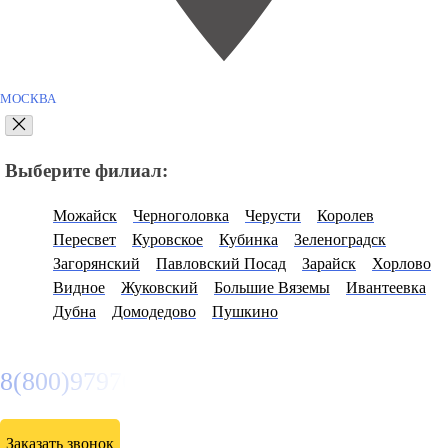
МОСКВА
Выберите филиал:
Можайск
Черноголовка
Черусти
Королев
Пересвет
Куровское
Кубинка
Зеленоградск
Загорянский
Павловский Посад
Зарайск
Хорлово
Видное
Жуковский
Большие Вяземы
Ивантеевка
Дубна
Домодедово
Пушкино
8(800)9797043
Заказать звонок