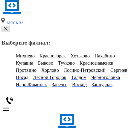
МОСКВА
Выберите филиал:
Михнево
Красногорск
Хотьково
Нахабино
Купавна
Быково
Тучково
Краснознаменск
Протвино
Хорлово
Лосино-Петровский
Сергиев
Посад
Лесной Городок
Талдом
Черноголовка
Наро-Фоминск
Заречье
Восход
Запрудная