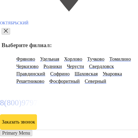
ОКТЯБРЬСКИЙ
Выберите филиал:
Фряново
Удельная
Хорлово
Тучково
Томилино
Черкизово
Родники
Черусти
Свердловск
Правдинский
Софрино
Шаховская
Уваровка
Решетниково
Фосфоритный
Северный
8(800)9797043
Заказать звонок
Primary Menu