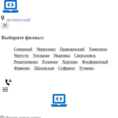
ОКТЯБРЬСКИЙ
Выберите филиал:
Северный
Черкизово
Правдинский
Томилино
Черусти
Удельная
Уваровка
Свердловск
Решетниково
Родники
Хорлово
Фосфоритный
Фряново
Шаховская
Софрино
Тучково
Прием заявок через