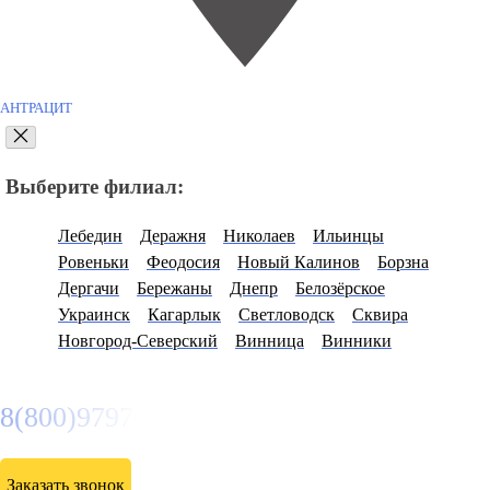
АНТРАЦИТ
Выберите филиал:
Лебедин
Деражня
Николаев
Ильинцы
Ровеньки
Феодосия
Новый Калинов
Борзна
Дергачи
Бережаны
Днепр
Белозёрское
Украинск
Кагарлык
Светловодск
Сквира
Новгород-Северский
Винница
Винники
8(800)9797043
Заказать звонок