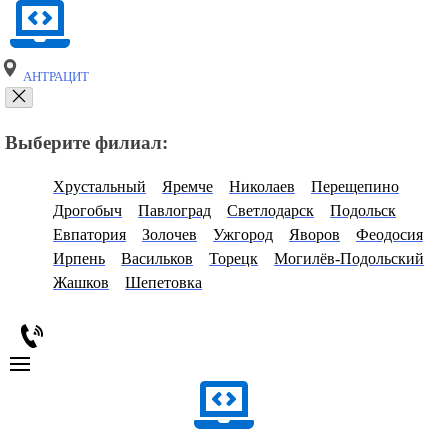
АНТРАЦИТ
Выберите филиал:
Хрустальный
Яремче
Николаев
Перещепино
Дрогобыч
Павлоград
Светлодарск
Подольск
Евпатория
Золочев
Ужгород
Яворов
Феодосия
Ирпень
Васильков
Торецк
Могилёв-Подольский
Жашков
Шепетовка