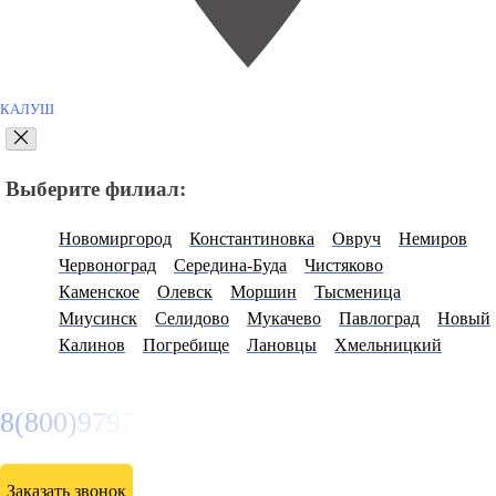
КАЛУШ
Выберите филиал:
Новомиргород
Константиновка
Овруч
Немиров
Червоноград
Середина-Буда
Чистяково
Каменское
Олевск
Моршин
Тысменица
Миусинск
Селидово
Мукачево
Павлоград
Новый
Калинов
Погребище
Лановцы
Хмельницкий
8(800)9797043
Заказать звонок