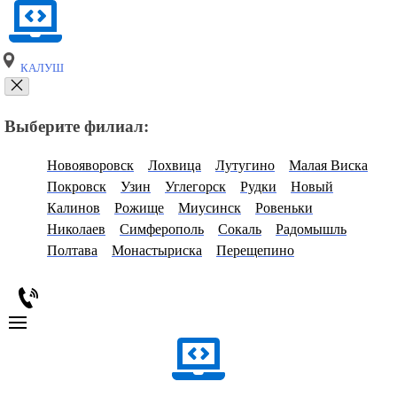
КАЛУШ
Выберите филиал:
Новояворовск
Лохвица
Лутугино
Малая Виска
Покровск
Узин
Углегорск
Рудки
Новый
Калинов
Рожище
Миусинск
Ровеньки
Николаев
Симферополь
Сокаль
Радомышль
Полтава
Монастыриска
Перещепино