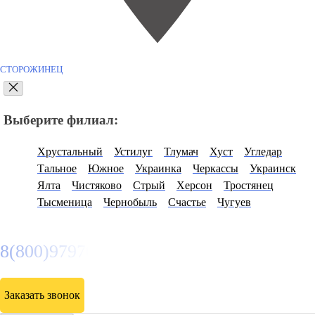
СТОРОЖИНЕЦ
Выберите филиал:
Хрустальный
Устилуг
Тлумач
Хуст
Угледар
Тальное
Южное
Украинка
Черкассы
Украинск
Ялта
Чистяково
Стрый
Херсон
Тростянец
Тысменица
Чернобыль
Счастье
Чугуев
8(800)9797043
Заказать звонок