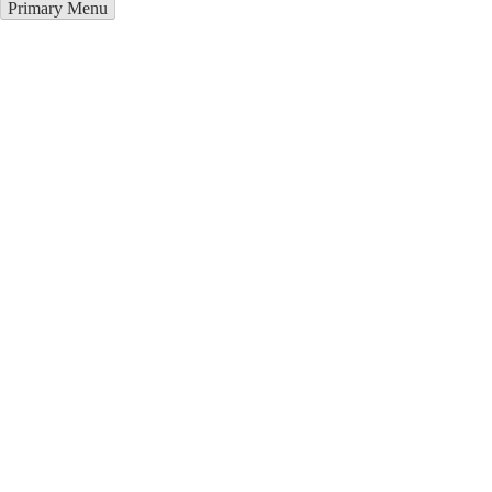
Primary Menu
Курсы программирования в
Сторожинец
Отправьте заявку в период действия акции!
и получите бонус.