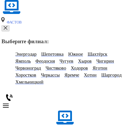
ФАСТОВ
Выберите филиал:
Энергодар
Шепетовка
Южное
Шахтёрск
Ямполь
Феодосия
Чугуев
Хыров
Чигирин
Червоноград
Чистяково
Ходоров
Яготин
Хоростков
Черкассы
Яремче
Хотин
Шаргород
Хмельницкий