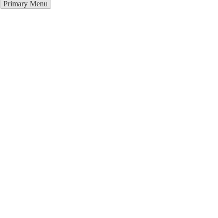
Primary Menu
Курсы программирования в
Фастов
Отправьте заявку в период действия акции!
и получите бонус.