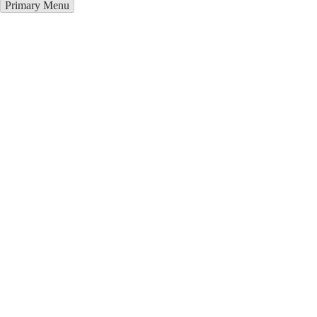
Primary Menu
Курсы программирования в
Чигирин
Отправьте заявку в период действия акции!
и получите бонус.