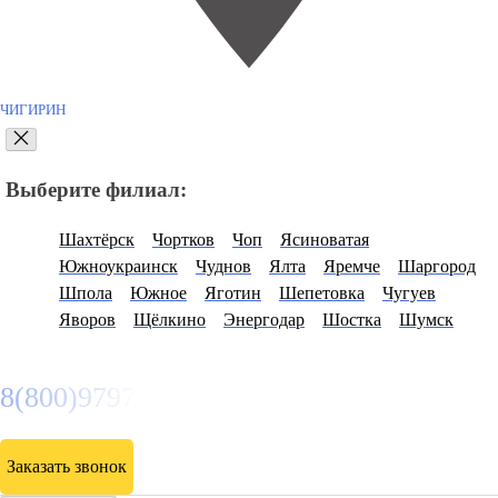
ЧИГИРИН
Выберите филиал:
Шахтёрск
Чортков
Чоп
Ясиноватая
Южноукраинск
Чуднов
Ялта
Яремче
Шаргород
Шпола
Южное
Яготин
Шепетовка
Чугуев
Яворов
Щёлкино
Энергодар
Шостка
Шумск
8(800)9797043
Заказать звонок