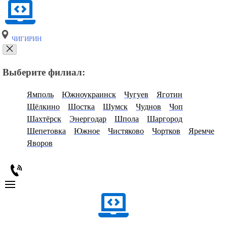
ЧИГИРИН
Выберите филиал:
Ямполь
Южноукраинск
Чугуев
Яготин
Щёлкино
Шостка
Шумск
Чуднов
Чоп
Шахтёрск
Энергодар
Шпола
Шаргород
Шепетовка
Южное
Чистяково
Чортков
Яремче
Яворов