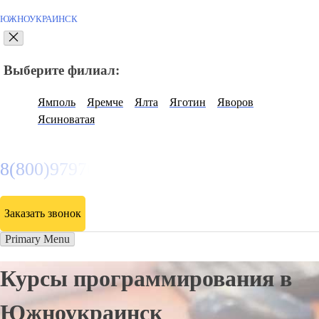
ЮЖНОУКРАИНСК
Выберите филиал:
Ямполь
Яремче
Ялта
Яготин
Яворов
Ясиноватая
8(800)9797043
Заказать звонок
Primary Menu
Курсы программирования в
Южноукраинск