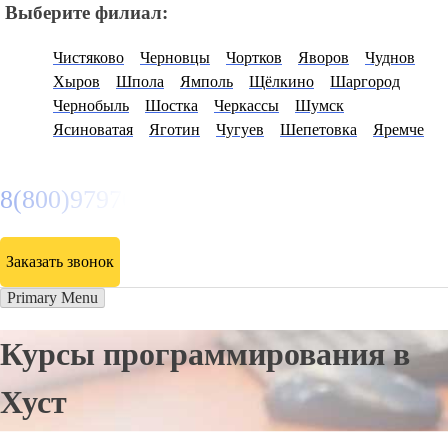
Выберите филиал:
Чистяково
Черновцы
Чортков
Яворов
Чуднов
Хыров
Шпола
Ямполь
Щёлкино
Шаргород
Чернобыль
Шостка
Черкассы
Шумск
Ясиноватая
Яготин
Чугуев
Шепетовка
Яремче
8(800)9797043
Заказать звонок
Primary Menu
Курсы программирования в
Хуст