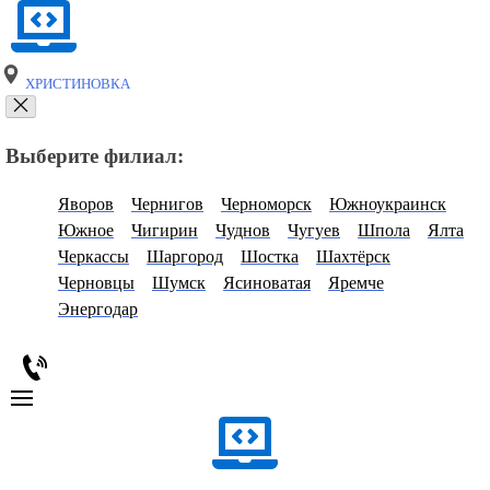
ХРИСТИНОВКА
Выберите филиал:
Яворов
Чернигов
Черноморск
Южноукраинск
Южное
Чигирин
Чуднов
Чугуев
Шпола
Ялта
Черкассы
Шаргород
Шостка
Шахтёрск
Черновцы
Шумск
Ясиноватая
Яремче
Энергодар