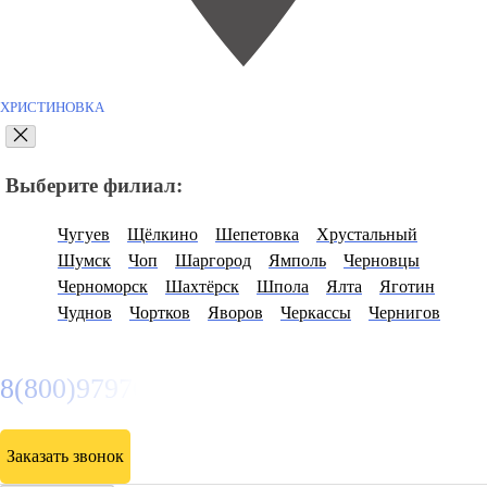
ХРИСТИНОВКА
Выберите филиал:
Чугуев
Щёлкино
Шепетовка
Хрустальный
Шумск
Чоп
Шаргород
Ямполь
Черновцы
Черноморск
Шахтёрск
Шпола
Ялта
Яготин
Чуднов
Чортков
Яворов
Черкассы
Чернигов
8(800)9797043
Заказать звонок