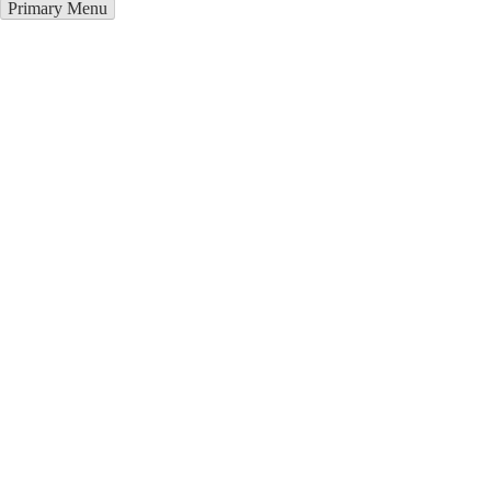
Primary Menu
Курсы программирования в
Христиновка
Отправьте заявку в период действия акции!
и получите бонус.