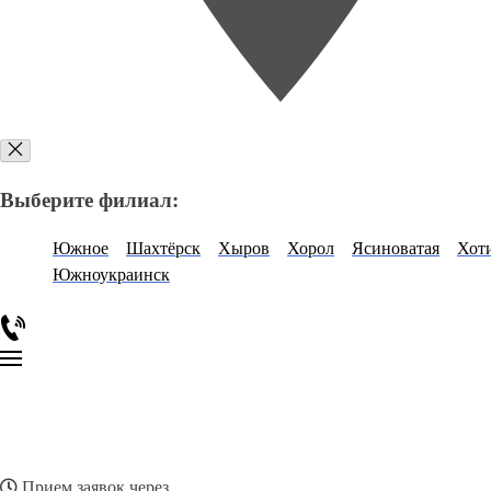
Выберите филиал:
Южное
Шахтёрск
Хыров
Хорол
Ясиноватая
Хот
Южноукраинск
Прием заявок через