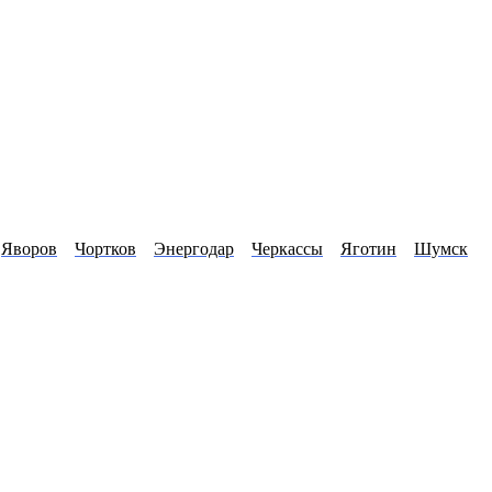
Яворов
Чортков
Энергодар
Черкассы
Яготин
Шумск