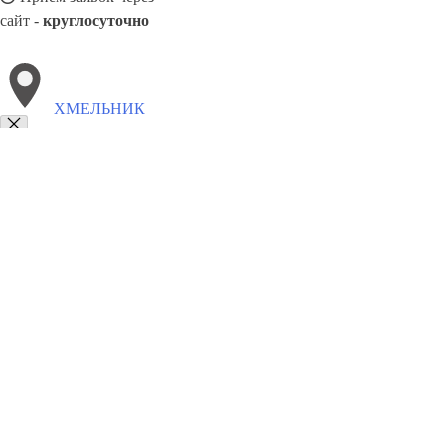
сайт -
круглосуточно
ХМЕЛЬНИК
Выберите филиал:
Щёлкино
Яготин
Чернобыль
Черновцы
Чоп
Чор
Ямполь
Чуднов
Яремче
Черкассы
8(800)9797043
Заказать звонок
Курсы программирования в Хмельник
Для кого
Цены
Сотрудничеств