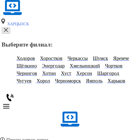
ХАРЦЫЗСК
Выберите филиал:
Ходоров
Хоростков
Черкассы
Шумск
Яремче
Щёлкино
Энергодар
Хмельницкий
Чортков
Чернигов
Хотин
Хуст
Херсон
Шаргород
Чугуев
Хорол
Черноморск
Ямполь
Харьков
Прием заявок через