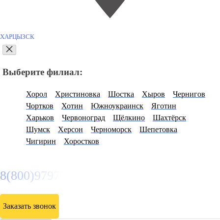
ХАРЦЫЗСК
Выберите филиал:
Хорол
Христиновка
Шостка
Хыров
Чернигов
Чортков
Хотин
Южноукраинск
Яготин
Харьков
Червоноград
Щёлкино
Шахтёрск
Шумск
Херсон
Черноморск
Шепетовка
Чигирин
Хоростков
8(800)9797043
Заказать звонок