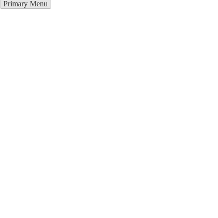
Primary Menu
Курсы программирования в
Харцызск
Отправьте заявку в период действия акции!
и получите бонус.