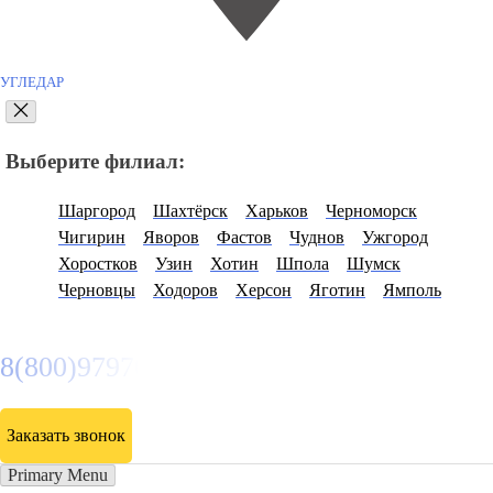
УГЛЕДАР
Выберите филиал:
Шаргород
Шахтёрск
Харьков
Черноморск
Чигирин
Яворов
Фастов
Чуднов
Ужгород
Хоростков
Узин
Хотин
Шпола
Шумск
Черновцы
Ходоров
Херсон
Яготин
Ямполь
8(800)9797043
Заказать звонок
Primary Menu