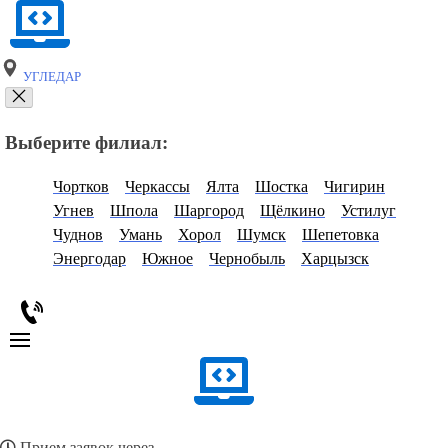
УГЛЕДАР
Выберите филиал:
Чортков
Черкассы
Ялта
Шостка
Чигирин
Угнев
Шпола
Шаргород
Щёлкино
Устилуг
Чуднов
Умань
Хорол
Шумск
Шепетовка
Энергодар
Южное
Чернобыль
Харцызск
Прием заявок через