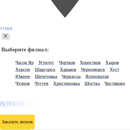
УГНЕВ
Выберите филиал:
Часов Яр
Устилуг
Чортков
Хоростков
Хыров
Херсон
Шаргород
Харьков
Черноморск
Хуст
Южное
Шепетовка
Черкассы
Ясиноватая
Чуднов
Чугуев
Христиновка
Шостка
Чистяково
8(800)9797043
Заказать звонок