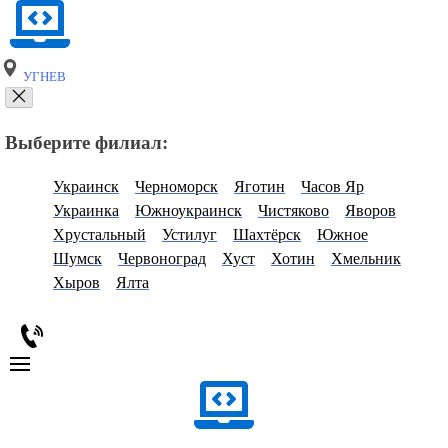
УГНЕВ
Выберите филиал:
Украинск
Черноморск
Яготин
Часов Яр
Украинка
Южноукраинск
Чистяково
Яворов
Хрустальный
Устилуг
Шахтёрск
Южное
Шумск
Червоноград
Хуст
Хотин
Хмельник
Хыров
Ялта