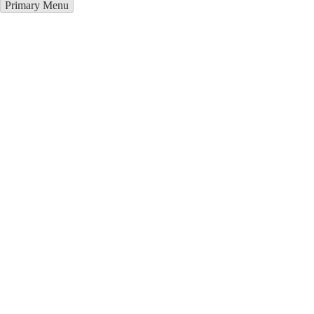
Primary Menu
Курсы программирования в
Угнев
Отправьте заявку в период действия акции!
и получите бонус.