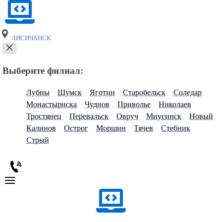
ЛИСИЧАНСК
Выберите филиал:
Лубны
Шумск
Яготин
Старобельск
Соледар
Монастыриска
Чуднов
Приволье
Николаев
Тростянец
Перевальск
Овруч
Миусинск
Новый
Калинов
Острог
Моршин
Тячев
Стебник
Стрый