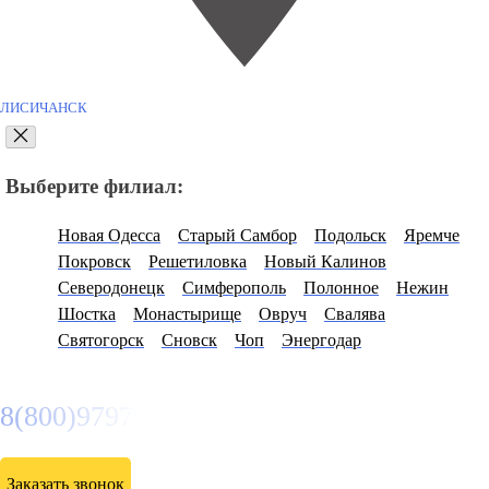
ЛИСИЧАНСК
Выберите филиал:
Новая Одесса
Старый Самбор
Подольск
Яремче
Покровск
Решетиловка
Новый Калинов
Северодонецк
Симферополь
Полонное
Нежин
Шостка
Монастырище
Овруч
Свалява
Святогорск
Сновск
Чоп
Энергодар
8(800)9797043
Заказать звонок