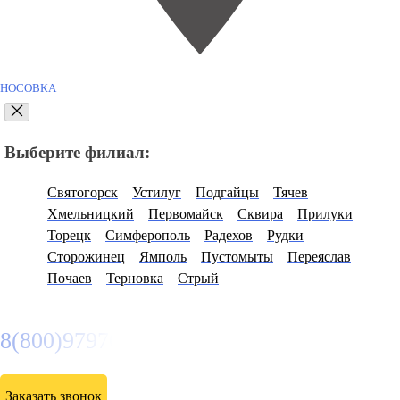
НОСОВКА
Выберите филиал:
Святогорск
Устилуг
Подгайцы
Тячев
Хмельницкий
Первомайск
Сквира
Прилуки
Торецк
Симферополь
Радехов
Рудки
Сторожинец
Ямполь
Пустомыты
Переяслав
Почаев
Терновка
Стрый
8(800)9797043
Заказать звонок