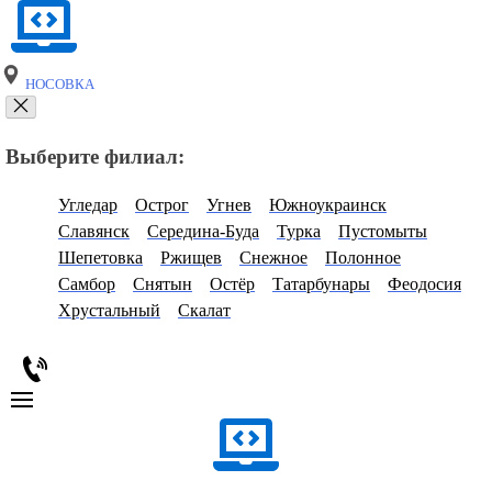
НОСОВКА
Выберите филиал:
Угледар
Острог
Угнев
Южноукраинск
Славянск
Середина-Буда
Турка
Пустомыты
Шепетовка
Ржищев
Снежное
Полонное
Самбор
Снятын
Остёр
Татарбунары
Феодосия
Хрустальный
Скалат