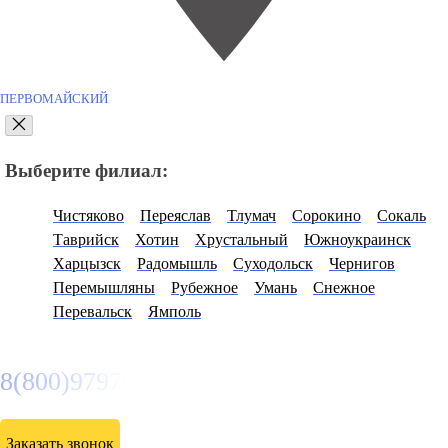
ПЕРВОМАЙСКИЙ
Выберите филиал:
Чистяково
Переяслав
Тлумач
Сорокино
Сокаль
Таврийск
Хотин
Хрустальный
Южноукраинск
Харцызск
Радомышль
Суходольск
Чернигов
Перемышляны
Рубежное
Умань
Снежное
Перевальск
Ямполь
8(800)9797043
Заказать звонок