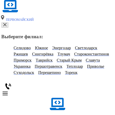
ПЕРВОМАЙСКИЙ
Выберите филиал:
Селидово
Южное
Энергодар
Светлодарск
Ржищев
Снигирёвка
Тлумач
Староконстантинов
Приморск
Таврийск
Старый Крым
Славута
Украинка
Першотравенск
Теплодар
Приволье
Суходольск
Перещепино
Торецк