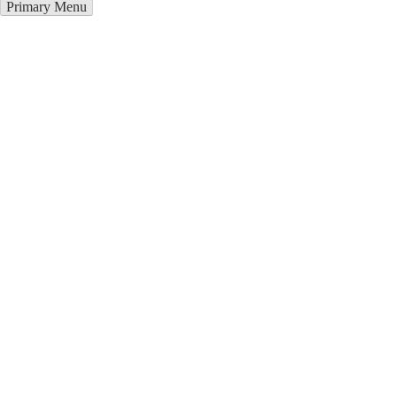
Primary Menu
Курсы программирования в
Селидово
Отправьте заявку в период действия акции!
и получите бонус.