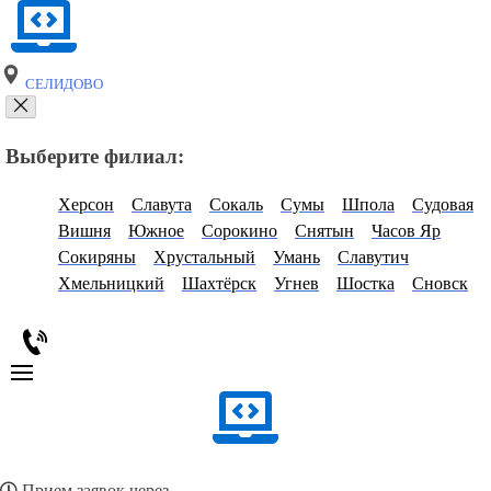
СЕЛИДОВО
Выберите филиал:
Херсон
Славута
Сокаль
Сумы
Шпола
Судовая
Вишня
Южное
Сорокино
Снятын
Часов Яр
Сокиряны
Хрустальный
Умань
Славутич
Хмельницкий
Шахтёрск
Угнев
Шостка
Сновск
Прием заявок через