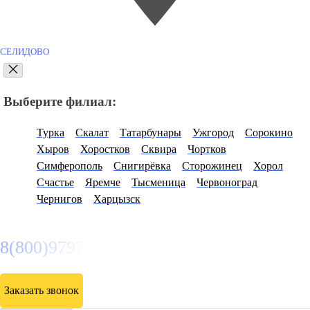
СЕЛИДОВО
Выберите филиал:
Турка
Скалат
Татарбунары
Ужгород
Сорокино
Хыров
Хоростков
Сквира
Чортков
Симферополь
Снигирёвка
Сторожинец
Хорол
Счастье
Яремче
Тысменица
Червоноград
Чернигов
Харцызск
8(800)9797043
Заказать звонок