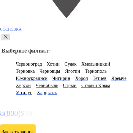
СОСНОВКА
Выберите филиал:
Червоноград
Хотин
Судак
Хмельницкий
Терновка
Черновцы
Яготин
Тернополь
Южноукраинск
Чигирин
Хорол
Тетиев
Яремче
Херсон
Чернобыль
Стрый
Старый Крым
Устилуг
Харцызск
8(800)9797043
Заказать звонок