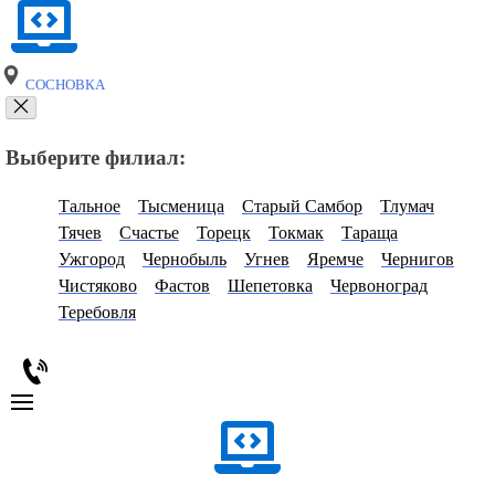
СОСНОВКА
Выберите филиал:
Тальное
Тысменица
Старый Самбор
Тлумач
Тячев
Счастье
Торецк
Токмак
Тараща
Ужгород
Чернобыль
Угнев
Яремче
Чернигов
Чистяково
Фастов
Шепетовка
Червоноград
Теребовля