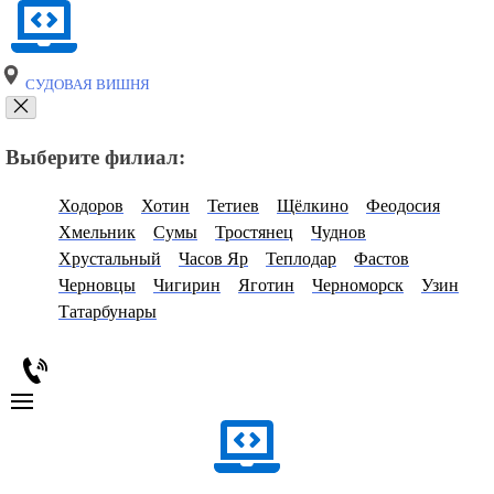
СУДОВАЯ ВИШНЯ
Выберите филиал:
Ходоров
Хотин
Тетиев
Щёлкино
Феодосия
Хмельник
Сумы
Тростянец
Чуднов
Хрустальный
Часов Яр
Теплодар
Фастов
Черновцы
Чигирин
Яготин
Черноморск
Узин
Татарбунары