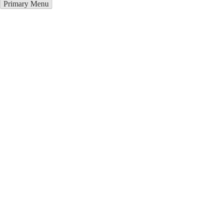
Primary Menu
Курсы программирования в
Судовая Вишня
Отправьте заявку в период действия акции!
и получите бонус.