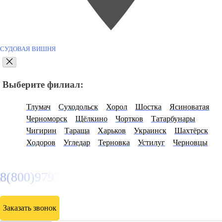
СУДОВАЯ ВИШНЯ
Выберите филиал:
Тлумач
Суходольск
Хорол
Шостка
Ясиноватая
Черноморск
Щёлкино
Чортков
Татарбунары
Чигирин
Тараща
Харьков
Украинск
Шахтёрск
Ходоров
Угледар
Терновка
Устилуг
Черновцы
8(800)9797043
Заказать звонок