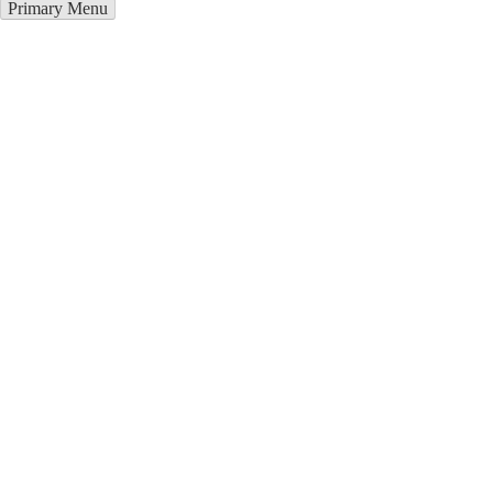
Primary Menu
Курсы программирования в
Симферополь
Отправьте заявку в период действия акции!
и получите бонус.