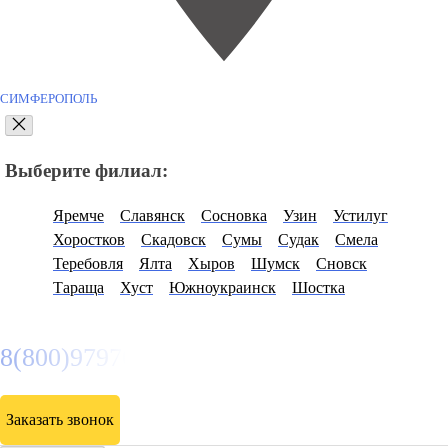
СИМФЕРОПОЛЬ
Выберите филиал:
Яремче
Славянск
Сосновка
Узин
Устилуг
Хоростков
Скадовск
Сумы
Судак
Смела
Теребовля
Ялта
Хыров
Шумск
Сновск
Тараща
Хуст
Южноукраинск
Шостка
8(800)9797043
Заказать звонок