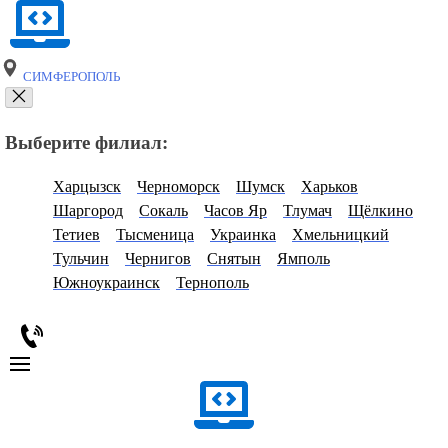
СИМФЕРОПОЛЬ
Выберите филиал:
Харцызск
Черноморск
Шумск
Харьков
Шаргород
Сокаль
Часов Яр
Тлумач
Щёлкино
Тетиев
Тысменица
Украинка
Хмельницкий
Тульчин
Чернигов
Снятын
Ямполь
Южноукраинск
Тернополь