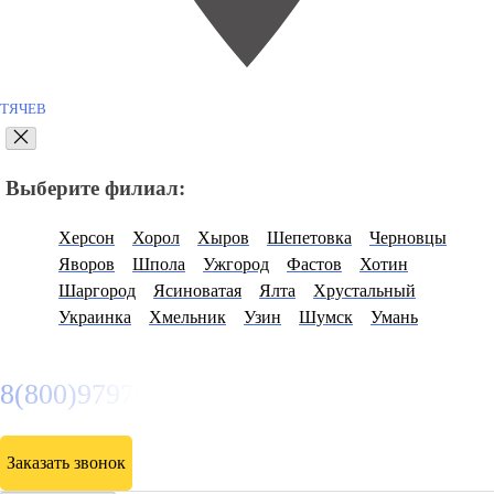
ТЯЧЕВ
Выберите филиал:
Херсон
Хорол
Хыров
Шепетовка
Черновцы
Яворов
Шпола
Ужгород
Фастов
Хотин
Шаргород
Ясиноватая
Ялта
Хрустальный
Украинка
Хмельник
Узин
Шумск
Умань
8(800)9797043
Заказать звонок