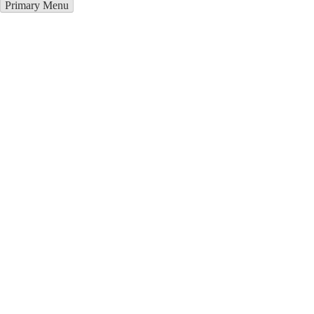
Primary Menu
Курсы программирования в
Тячев
Отправьте заявку в период действия акции!
и получите бонус.