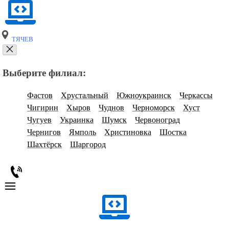
ТЯЧЕВ
Выберите филиал:
Фастов
Хрустальный
Южноукраинск
Черкассы
Чигирин
Хыров
Чуднов
Черноморск
Хуст
Чугуев
Украинка
Шумск
Червоноград
Чернигов
Ямполь
Христиновка
Шостка
Шахтёрск
Шаргород