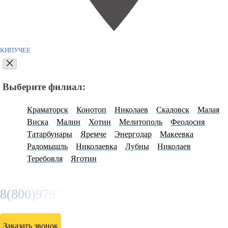
КИПУЧЕЕ
Выберите филиал:
Краматорск
Конотоп
Николаев
Скадовск
Малая
Виска
Малин
Хотин
Мелитополь
Феодосия
Татарбунары
Яремче
Энергодар
Макеевка
Радомышль
Николаевка
Лубны
Николаев
Теребовля
Яготин
8(800)9797043
Заказать звонок