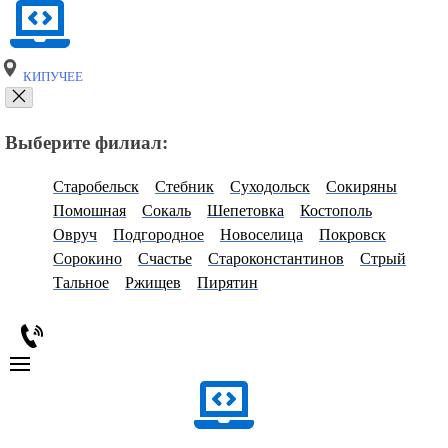
КИПУЧЕЕ
Выберите филиал:
Старобельск
Стебник
Суходольск
Сокиряны
Помошная
Сокаль
Шепетовка
Костополь
Овруч
Подгородное
Новоселица
Покровск
Сорокино
Счастье
Староконстантинов
Стрый
Тальное
Ржищев
Пирятин