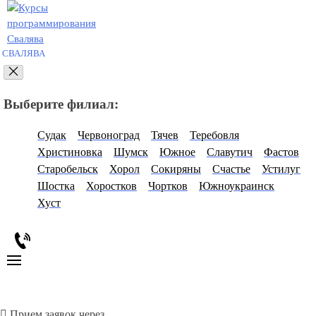
СВАЛЯВА
Выберите филиал:
Судак
Червоноград
Тячев
Теребовля
Христиновка
Шумск
Южное
Славутич
Фастов
Старобельск
Хорол
Сокиряны
Счастье
Устилуг
Шостка
Хоростков
Чортков
Южноукраинск
Хуст
Прием заявок через