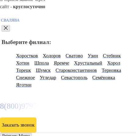
сайт -
круглосуточно
СВАЛЯВА
Выберите филиал:
Хоростков
Ходоров
Сватово
Узин
Стебник
Хотин
Шпола
Яремче
Хрустальный
Хорол
Торецк
Шумск
Староконстантинов
Терновка
Снежное
Угледар
Севастополь
Семёновка
Яготин
8(800)9797043
Заказать звонок
Primary Menu