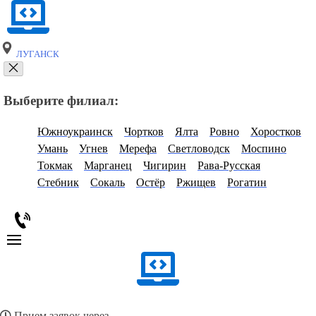
ЛУГАНСК
Выберите филиал:
Южноукраинск
Чортков
Ялта
Ровно
Хоростков
Умань
Угнев
Мерефа
Светловодск
Моспино
Токмак
Марганец
Чигирин
Рава-Русская
Стебник
Сокаль
Остёр
Ржищев
Рогатин
Прием заявок через