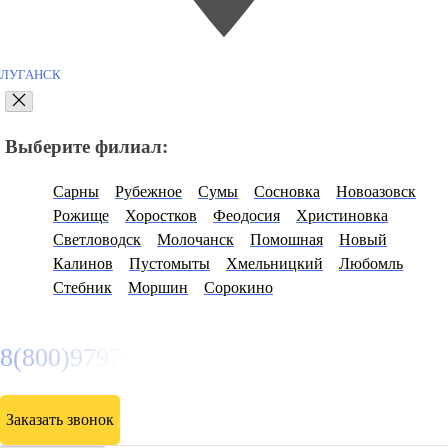
ЛУГАНСК
Выберите филиал:
Сарны
Рубежное
Сумы
Сосновка
Новоазовск
Рожище
Хоростков
Феодосия
Христиновка
Светловодск
Молочанск
Помошная
Новый
Калинов
Пустомыты
Хмельницкий
Любомль
Стебник
Моршин
Сорокино
8(800)9797043
Заказать звонок