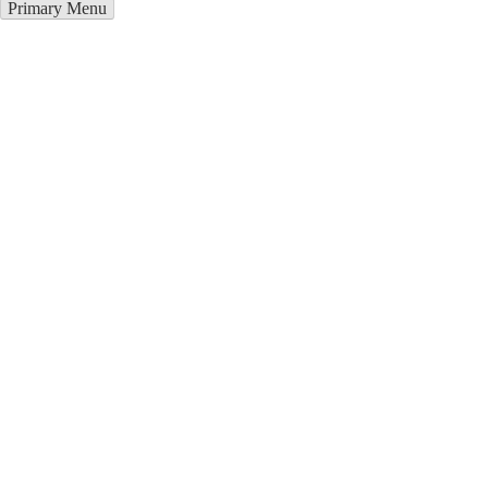
Primary Menu
Курсы программирования в
Луганск
Отправьте заявку в период действия акции!
и получите бонус.