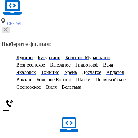
СЕРГАЧ
Выберите филиал:
Лукино
Бутурлино
Большое Мурашкино
Вознесенское
Выездное
Гидроторф
Вача
Чкаловск
Тонкино
Урень
Досчатое
Ардатов
Вахтан
Большое Козино
Шатки
Первомайское
Сосновское
Виля
Велетьма