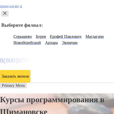
ШИМАНОВСК
Выберите филиал:
Серышево
Бурея
Ерофей Павлович
Магдагачи
Новобурейский
Архара
Экимчан
8(800)9797043
Заказать звонок
Primary Menu
Курсы программирования в
Шимановске