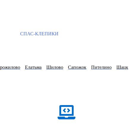
СПАС-КЛЕПИКИ
арожилово
Елатьма
Шилово
Сапожок
Пителино
Шацк