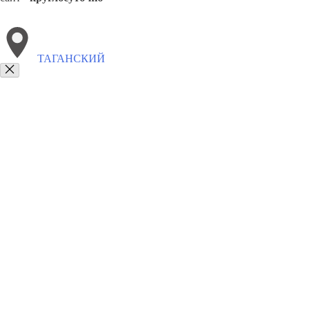
ТАГАНСКИЙ
Выберите филиал:
Тверской
Хамовники
Якиманка
8(800)9797043
Заказать звонок
Курсы программирования в Таганском
Для кого
Цены
Сотрудничеств