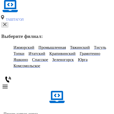
ТАШТАГОЛ
Выберите филиал:
Ижморский
Промышленная
Тяжинский
Тисуль
Топки
Итатский
Крапивинский
Грамотеино
Яшкино
Спасское
Зеленогорск
Юрга
Комсомольское
Прием заявок через