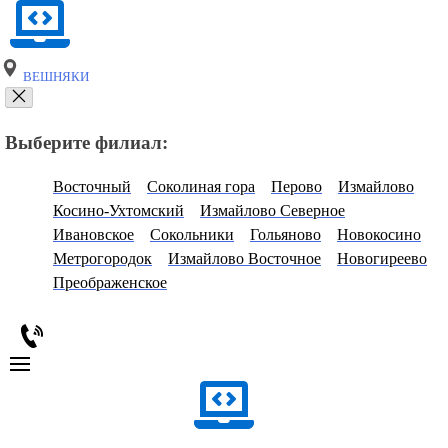
ВЕШНЯКИ
Выберите филиал:
Восточный
Соколиная гора
Перово
Измайлово
Косино-Ухтомский
Измайлово Северное
Ивановское
Сокольники
Гольяново
Новокосино
Метрогородок
Измайлово Восточное
Новогиреево
Преображенское