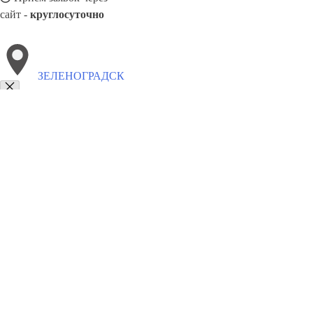
сайт -
круглосуточно
ЗЕЛЕНОГРАДСК
Выберите филиал:
Фосфоритный
Черкизово
Лотошино
Лопатино
Ро
Малаховка
Икша
Черусти
Монино
Менделеевск
8(800)9797043
Заказать звонок
Курсы программирования в Зеленоградске
Для кого
Цены
Сотруднич