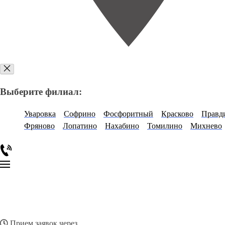
Выберите филиал:
Уваровка
Софрино
Фосфоритный
Красково
Правд
Фряново
Лопатино
Нахабино
Томилино
Михнево
Прием заявок через