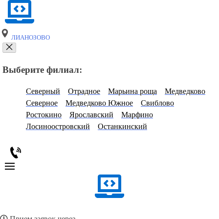
ЛИАНОЗОВО
Выберите филиал:
Северный
Отрадное
Марьина роща
Медведково
Северное
Медведково Южное
Свиблово
Ростокино
Ярославский
Марфино
Лосиноостровский
Останкинский
Прием заявок через