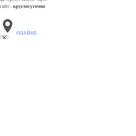
сайт -
круглосуточно
ОЛАЙНЕ
Выберите филиал:
Сала
Талсы
Прейли
Смарде
Саласпилс
Яунпиеба
8(800)9797043
Заказать звонок
Курсы программирования в Олайне
Для кого
Цены
Сотрудничество
К