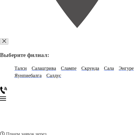
Выберите филиал:
Талси
Салацгрива
Слампе
Скрунда
Сала
Энгуре
Яунпиебалга
Салдус
Прием заявок через