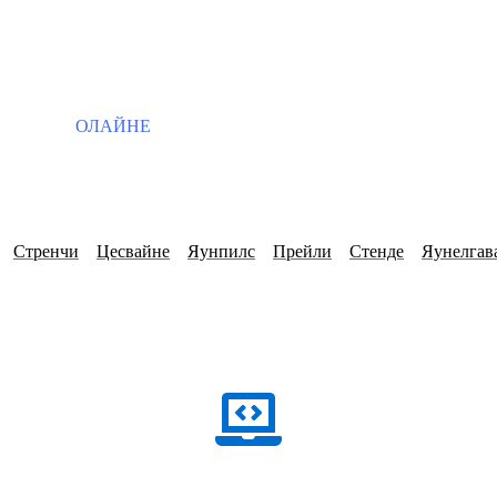
ОЛАЙНЕ
Стренчи
Цесвайне
Яунпилс
Прейли
Стенде
Яунелгав