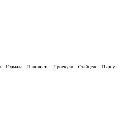
а
Юрмала
Павилоста
Приекули
Стайцеле
Пярну