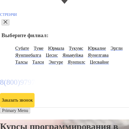
СТРЕНЧИ
Выберите филиал:
Субате
Туме
Юрмала
Тукумс
Юркалне
Эргли
Яунпиебалга
Цесис
Яньмуйжа
Яунелгава
Талсы
Талси
Энгуре
Яунпилс
Цесвайне
8(800)9797043
Заказать звонок
Primary Menu
Курсы программирования в