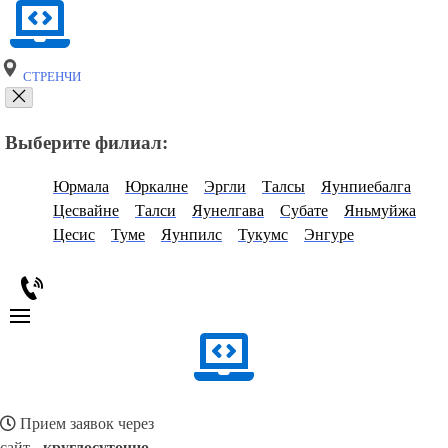
СТРЕНЧИ
Выберите филиал:
Юрмала
Юркалне
Эргли
Талсы
Яунпиебалга
Цесвайне
Талси
Яунелгава
Субате
Яньмуйжа
Цесис
Туме
Яунпилс
Тукумс
Энгуре
Прием заявок через
сайт -
круглосуточно