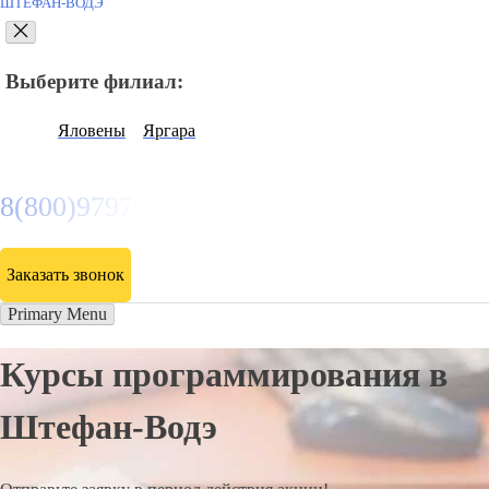
ШТЕФАН-ВОДЭ
Выберите филиал:
Яловены
Яргара
8(800)9797043
Заказать звонок
Primary Menu
Курсы программирования в
Штефан-Водэ