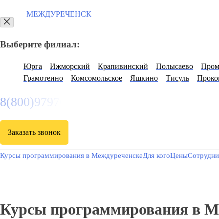
Выберите филиал:
Яшкино
Спасское
Юрга
Таштагол
Итатский
Нов
Ижморский
Прокопьевск
Промышленная
Грамотеин
Прием заявок через