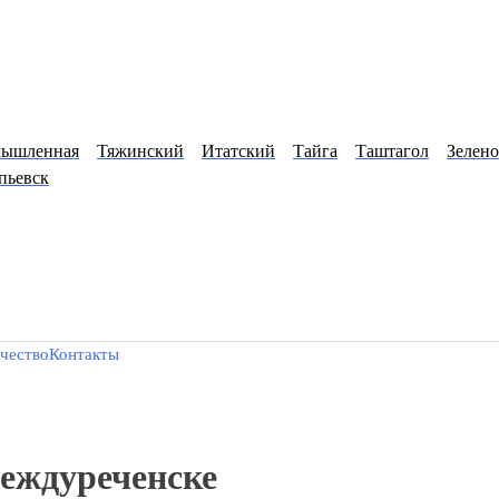
МЕЖДУРЕЧЕНСК
окузнецк
Мыски
Комсомольское
Крапивинский
Полысае
о