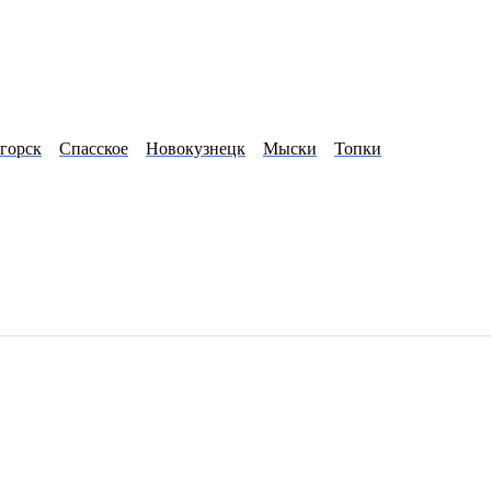
во
Тайга
Тяжинский
Топки
Зеленогорск
Тисуль