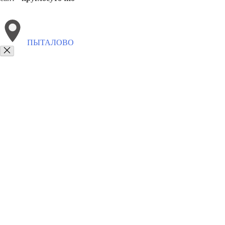
ПЫТАЛОВО
Выберите филиал:
Палкино
Усвяты
Идрица
Плюсса
Бежаницы
Себ
8(800)9797043
Заказать звонок
Курсы программирования в Пыталове
Для кого
Цены
Сотрудничеств