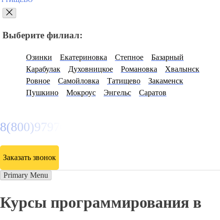
РТИЩЕВО
Выберите филиал:
Озинки
Екатериновка
Степное
Базарный
Карабулак
Духовницкое
Романовка
Хвалынск
Ровное
Самойловка
Татищево
Закаменск
Пушкино
Мокроус
Энгельс
Саратов
8(800)9797043
Заказать звонок
Primary Menu
Курсы программирования в