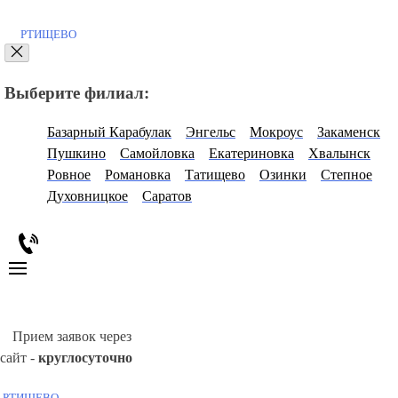
РТИЩЕВО
Выберите филиал:
Базарный Карабулак
Энгельс
Мокроус
Закаменск
Пушкино
Самойловка
Екатериновка
Хвалынск
Ровное
Романовка
Татищево
Озинки
Степное
Духовницкое
Саратов
Прием заявок через
сайт -
круглосуточно